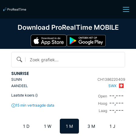
Download ProRealTime MOBILE
Zoek grafiek...
SUNRISE
SUNN
CH1386220409
AANDEEL
SWX
--,---
Laatste koers (
)
Open
--,---
Hoog
15 min vertraagde data
--,---
Laag
1 D
1 W
1 M
3 M
1 J