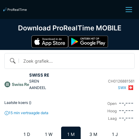
Download ProRealTime MOBILE
Zoek grafiek...
SWISS RE
SREN
CH0126881561
AANDEEL
SWX
--,---
Laatste koers (
)
Open
--,---
Hoog
15 min vertraagde data
--,---
Laag
1 D
1 W
1 M
3 M
1 J