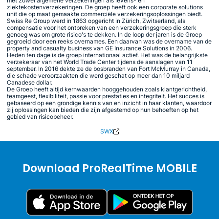
met zowel algemene verzekeringen als levens- en
ziektekostenverzekeringen. De groep heeft ook een corporate solutions
unit die op maat gemaakte commerciële verzekeringsoplossingen biedt.
Swiss Re Group werd in 1863 opgericht in Zürich, Zwitserland, als
compensatie voor het ontbreken van een verzekeringsgroep die sterk
genoeg was om grote risico's te dekken. In de loop der jaren is de Groep
gegroeid door een reeks overnames. Een daarvan was de overname van de
property and casualty business van GE Insurance Solutions in 2006.
Heden ten dage is de groep internationaal actief. Het was de belangrijkste
verzekeraar van het World Trade Center tijdens de aanslagen van 11
september. In 2016 dekte ze de bosbranden van Fort McMurray in Canada,
die schade veroorzaakten die werd geschat op meer dan 10 miljard
Canadese dollar.
De Groep heeft altijd kernwaarden hooggehouden zoals klantgerichtheid,
teamgeest, flexibiliteit, passie voor prestaties en integriteit. Het succes is
gebaseerd op een grondige kennis van en inzicht in haar klanten, waardoor
zij oplossingen kan bieden die zijn afgestemd op hun behoeften op het
gebied van risicobeheer.
SWX
Download ProRealTime MOBILE