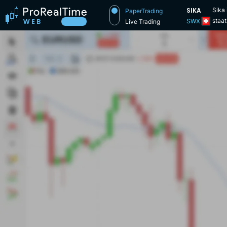
SIKA
Sika 
PaperTrading
staa
SWX
Live Trading
produ
verst
bree
besc
verm
ook 
verbi
afdi
produ
Zwits
Sika-
begin
Konin
over
succe
haar