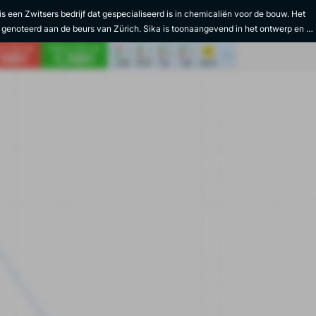
is een Zwitsers bedrijf dat gespecialiseerd is in chemicaliën voor de bouw. Het
t genoteerd aan de beurs van Zürich. Sika is toonaangevend in het ontwerp en d
ctie van producten en systemen voor verlijming, demping, afdichting,
erking, geluidsisolatie en bescherming. Het bedrijf levert producten aan een
d scala van industrieën. De producten van het bedrijf bieden duurzame
herming voor staal- en betonconstructies. Ze helpen ook om geluid te
inderen door auto's, bussen en boten te dempen. De producten van het merk zijn
ontworpen om de draagkracht van dragende constructies te vergroten. Sika heef
ndingstechnologieën die de productveiligheid vergroten. Het bedrijf biedt ook
chtingsproducten voor een betere waterdichtheid. De groep heeft eigen
ctiefaciliteiten over de hele wereld en het hoofdkantoor is gevestigd in Baar,
erland. Sika werd in 1901 opgericht door Kaspar Winkler met de uitvinding van
1, een afdichtingsmiddel. Vanaf 1912 breidde het bedrijf zich internationaal uit, t
nen met dochterondernemingen in Duitsland, Italië, Frankrijk en het Verenigd
krijk. In de loop der jaren diversifieerde en breidde de groep zich uit door de
name van andere bedrijven. Hiertoe behoort Everbuild in 2013. Sika dankt haar
s aan haar klantgerichtheid, haar vermogen om te innoveren, haar integriteit,
 effectieve en duurzame producten en haar jarenlange ervaring.