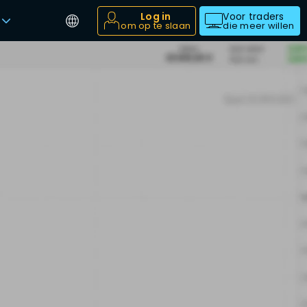
Log in
Voor traders
om op te slaan
die meer willen
e
t
e