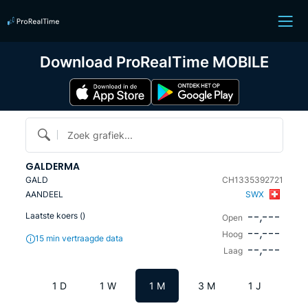
Download ProRealTime MOBILE
Zoek grafiek...
GALDERMA
GALD
CH1335392721
AANDEEL
SWX
--,---
Laatste koers (
)
Open
--,---
Hoog
15 min vertraagde data
--,---
Laag
1 D
1 W
1 M
3 M
1 J