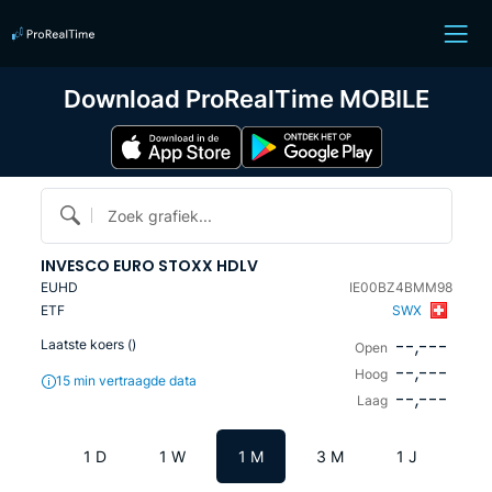
Download ProRealTime MOBILE
Zoek grafiek...
INVESCO EURO STOXX HDLV
EUHD
IE00BZ4BMM98
ETF
SWX
--,---
Laatste koers (
)
Open
--,---
Hoog
15 min vertraagde data
--,---
Laag
1 D
1 W
1 M
3 M
1 J