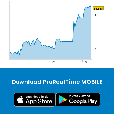
Download ProRealTime MOBILE