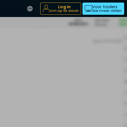
Log in
Voor traders
om op te slaan
die meer willen