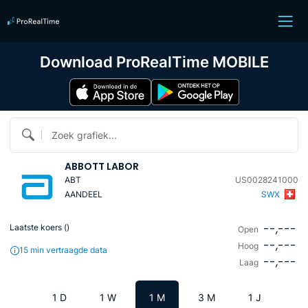
Download ProRealTime MOBILE
Zoek grafiek...
ABBOTT LABOR
ABT
US0028241000
AANDEEL
SWX
--,---
Laatste koers (
)
Open
--,---
Hoog
15 min vertraagde data
--,---
Laag
1 D
1 W
1 M
3 M
1 J