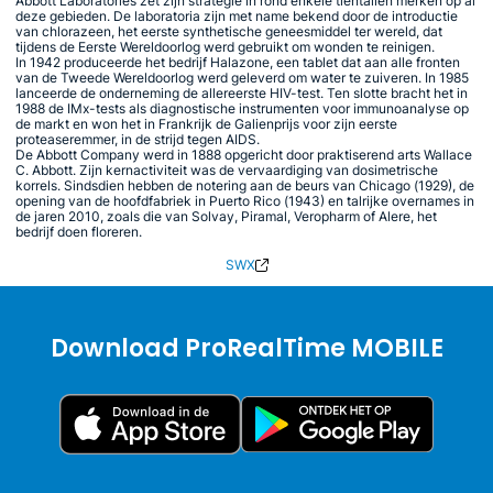
Abbott Laboratories zet zijn strategie in rond enkele tientallen merken op al
deze gebieden. De laboratoria zijn met name bekend door de introductie
van chlorazeen, het eerste synthetische geneesmiddel ter wereld, dat
tijdens de Eerste Wereldoorlog werd gebruikt om wonden te reinigen.
In 1942 produceerde het bedrijf Halazone, een tablet dat aan alle fronten
van de Tweede Wereldoorlog werd geleverd om water te zuiveren. In 1985
lanceerde de onderneming de allereerste HIV-test. Ten slotte bracht het in
1988 de IMx-tests als diagnostische instrumenten voor immunoanalyse op
de markt en won het in Frankrijk de Galienprijs voor zijn eerste
proteaseremmer, in de strijd tegen AIDS.
De Abbott Company werd in 1888 opgericht door praktiserend arts Wallace
C. Abbott. Zijn kernactiviteit was de vervaardiging van dosimetrische
korrels. Sindsdien hebben de notering aan de beurs van Chicago (1929), de
opening van de hoofdfabriek in Puerto Rico (1943) en talrijke overnames in
de jaren 2010, zoals die van Solvay, Piramal, Veropharm of Alere, het
bedrijf doen floreren.
SWX
Download ProRealTime MOBILE