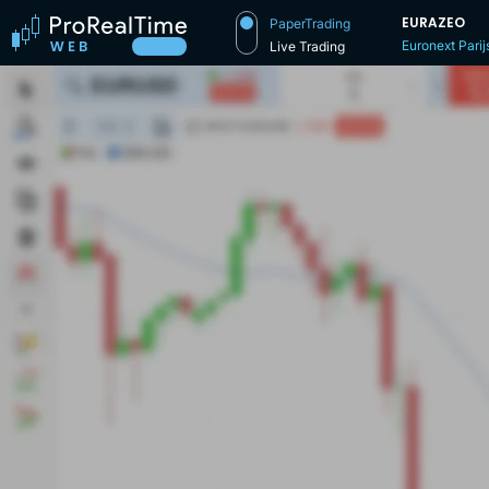
EURAZEO
PaperTrading
Euronext Parij
Live Trading