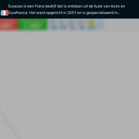
Eurazeo is een Frans bedrijf dat is ontstaan uit de fusie van Azeo en
Eurafrance. Het werd opgericht in 2001 en is gespecialiseerd in
s
beleggingen in groeibedrijven en activa die rendement opleveren. De groep
is uitgegroeid tot een van de toonaangevende spelers op de Europese
private equity-markt. De aandelen van Eurazeo zijn opgenomen in een
aantal indexen, waaronder de CAC Mid 60 / CAC All Shares, CAC All-
Tradable, CAC Mid Small. Eurazeo heeft een gediversifieerde
beleggingsstrategie, die directe investeringen in groeibedrijven,
minderheidsbelangen in beursgenoteerde bedrijven en beleggingsfondsen
omvat. De groep beheert meer dan €30 miljard aan activa in een
portefeuille van meer dan 500 bedrijven. De groep is actief in sectoren
zoals technologie, financiële diensten, consumenten, media en
professionele diensten. Om haar investeringen uit te voeren, heeft de groep
haar activiteiten opgesplitst in vijf hoofddivisies: Eurazeo Capital, Eurazeo
Croissance, Eurazeo PME, Eurazeo Patrimoine en Eurazeo Brands.
Daarnaast heeft Eurazeo een "venture" activiteit, een "private debt"
activiteit en een "fund management" activiteit. Via 0+, haar
verantwoordelijke aanpak, wil Eurazeo duurzame ontwikkeling zo goed
mogelijk integreren in haar activiteiten. In het bijzonder heeft de Groep zich
tot doel gesteld om netto koolstofneutraal te zijn en een meer inclusieve
samenleving te bevorderen. In de praktijk ondersteunt en investeert de