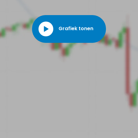
Groep in bedrijven die een positieve invloed hebben op het milieu en de
samenleving en die een verantwoord beheer van human resources en
financiën hanteren.
Grafiek tonen