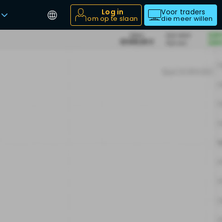
Log in
Voor traders
om op te slaan
die meer willen