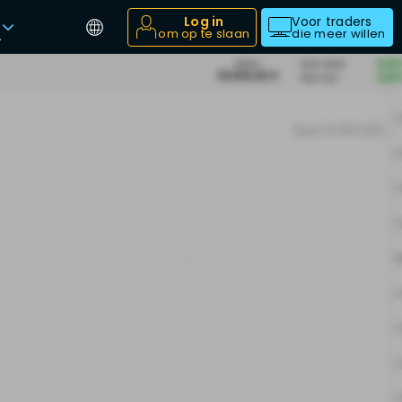
Log in
Voor traders
om op te slaan
die meer willen
a
n