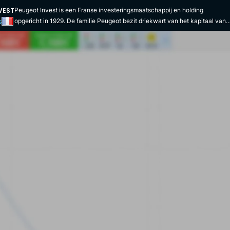
VEST
Peugeot Invest is een Franse investeringsmaatschappij en holding
opgericht in 1929. De familie Peugeot bezit driekwart van het kapitaal van
s
het bedrijf via Établissements Peugeot Frères, waardoor deze holding sinds
jaar en dag aandeelhouder is van Stellantis (voorheen Groupe PSA). Het
bedrijf staat ook genoteerd in de CAC Small / CAC All Shares, CAC All-
Tradable en CAC Mid Small indices. Peugeot Invest heeft als belangrijkste
missie waarde te creëren door de ontwikkeling van haar participaties. De
kernactiviteit is dan ook groeikapitaal voor minderheidsaandelen op lange
termijn. Daarom investeert het in bedrijven die toonaangevend zijn in hun
sector en een aanzienlijk groeipotentieel hebben. Ze aarzelt niet om buiten
Frankrijk te investeren om participaties te verwerven. Deze holding heeft
een groot aantal financiële activa in verschillende sectoren. Enerzijds is
meer dan 60% van de participaties in beursgenoteerde ondernemingen.
Deze omvatten groepen zoals SPIE, ORPEA en SEB. De holding heeft ook
belangen in niet-beursgenoteerde bedrijven zoals Tikehau Capital en Sign
Prime. Ten slotte heeft ze belangen in icbe's en durfkapitaalfondsen. In
2020 heeft de onderneming haar routekaart voor duurzame ontwikkeling
geformaliseerd door haar aandacht te richten op het thema governance en
de klimaattransitie. Als minderheidsaandeelhouder volgt Peugeot Invest zij
investeringen in beursgenoteerde groepen op de voet.