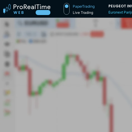
PEUGEOT IN
PaperTrading
Euronext Parij
Live Trading