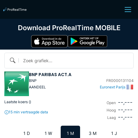
Download ProRealTime MOBILE
Zoek grafiek...
BNP PARIBAS ACT.A
BNP
FR0000131104
AANDEEL
Euronext Parijs
--,---
Laatste koers (
)
Open
--,---
Hoog
15 min vertraagde data
--,---
Laag
1 D
1 W
1 M
3 M
1 J