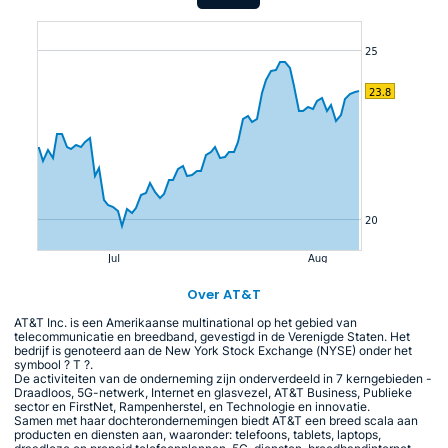
Over AT&T
AT&T Inc. is een Amerikaanse multinational op het gebied van
telecommunicatie en breedband, gevestigd in de Verenigde Staten. Het
bedrijf is genoteerd aan de New York Stock Exchange (NYSE) onder het
symbool ? T ?.
De activiteiten van de onderneming zijn onderverdeeld in 7 kerngebieden -
Draadloos, 5G-netwerk, Internet en glasvezel, AT&T Business, Publieke
sector en FirstNet, Rampenherstel, en Technologie en innovatie.
Samen met haar dochterondernemingen biedt AT&T een breed scala aan
producten en diensten aan, waaronder: telefoons, tablets, laptops,