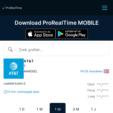
Download ProRealTime MOBILE
Zoek grafiek...
AT&T
T
AANDEEL
NYSE Aandelen
--,---
Laatste koers (
)
Open
--,---
Hoog
15 min vertraagde data
--,---
Laag
1 D
1 W
1 M
3 M
1 J