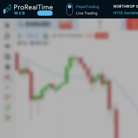
NORTHROP 
PaperTrading
NYSE Aandel
Live Trading