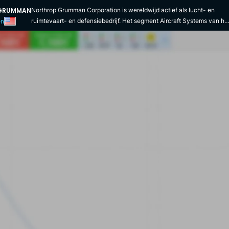
GRUMMAN
Northrop Grumman Corporation is wereldwijd actief als lucht- en
ruimtevaart- en defensiebedrijf. Het segment Aircraft Systems van he
en
bedrijf ontwerpt, ontwikkelt, produceert, integreert en onderhoudt
vliegtuigsystemen. Het is genoteerd aan de New York Stock
Exchange. De productportefeuille van het bedrijf omvat onbemande
systemen, vliegtuigen, autonome systemen, cyberbeveiliging,
communicatie, computers, inlichtingen, bewaking en verkenning. De
oplossingen van Northrop Grumman hebben toepassingen in de
lucht- en ruimtevaart, defensie, elektronica en informatiesystemen
industrie. Het vervaardigt akoestische sensoren voor
vliegdekschepen en onderzeeërs, systemen voor ruimtevaartuigen e
draadloze communicatie-infrastructuur. Het bedrijf levert producten
en diensten aan buitenlandse, staats- en lokale overheden en
commerciële klanten in Noord-Amerika, Europa en Azië-Pacific.
Northrop Aircraft Incorporated is een toonaangevende ontwerper en
fabrikant van vliegtuigen. Het bedrijf, opgericht in 1939, was pionier
op het gebied van het vliegende vleugelconcept, dat leidde tot de B-
stealth bommenwerper. Vervolgens fuseerde het in 1994 met
Grumman Corporation, dat een systeemintegrator voor militaire
vliegtuigen is en de bouwer van de maanmodule die de eerste
mensen naar het maanoppervlak bracht. De uitmuntendheid en