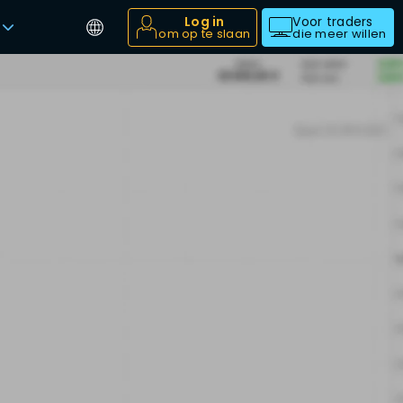
Log in
Voor traders
om op te slaan
die meer willen
t
n
2