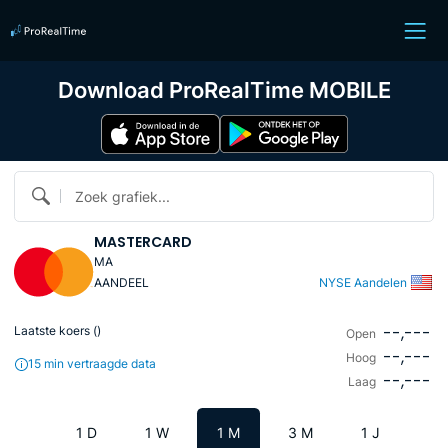
Download ProRealTime MOBILE
Zoek grafiek...
MASTERCARD
MA
AANDEEL
NYSE Aandelen
--,---
Laatste koers (
)
Open
--,---
Hoog
15 min vertraagde data
--,---
Laag
1 D
1 W
1 M
3 M
1 J