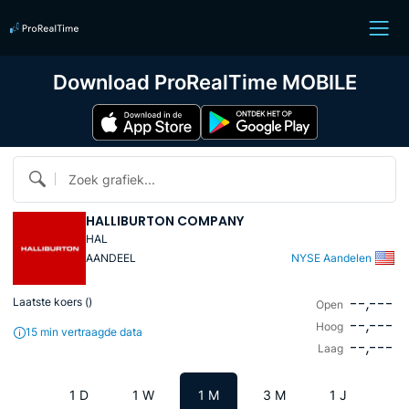
Download ProRealTime MOBILE
Zoek grafiek...
HALLIBURTON COMPANY
HAL
AANDEEL
NYSE Aandelen
--,---
Laatste koers (
)
Open
--,---
Hoog
15 min vertraagde data
--,---
Laag
1 D
1 W
1 M
3 M
1 J