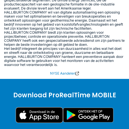
gespecialiseerde segmenten. De divisie Energy Services, die de
productiecapaciteit van een geologische formatie in de olie-industrie
evalueert. De divisie levert aan het Amerikaanse leger.
HALLIBURTON COMPANY wil van digitale automatisering een oplossing
maken voor het optimaliseren en beveiligen van breukoperaties en
ontwikkelt oplossingen voor geothermische energie. Daarnaast wil het
bedrijf innoveren op het gebied van koolstofafvangtechnologieën en geeft
het zijn klanten toegang tot zijn technische faciliteiten.
HALLIBURTON COMPANY biedt zijn klanten oplossingen voor
projectbeheer, controle en operationele preventie. HALLIBURTON
COMPANY heeft ook een gespecialiseerde adviesdienst om zijn partners te
helpen de beste investeringen op dit gebied te doen.
Het bedrijf integreert de principes van duurzaamheid in alles wat het doet
en streeft naar de ontwikkeling van groene, duurzame en betaalbare
energie. HALLIBURTON COMPANY hanteert een preventieve aanpak door
digitale software te gebruiken voor het monitoren van de activiteiten
waarvoor het verantwoordelijk is.
NYSE Aandelen
Download ProRealTime MOBILE