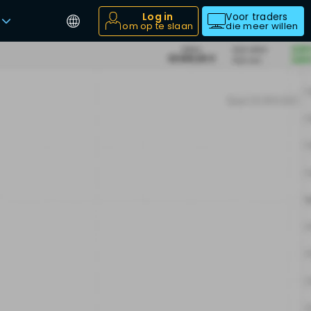
Log in
Voor traders
om op te slaan
die meer willen
r