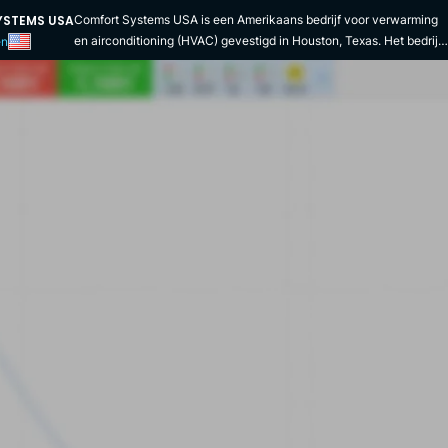
YSTEMS USA
Comfort Systems USA is een Amerikaans bedrijf voor verwarming
en airconditioning (HVAC) gevestigd in Houston, Texas. Het bedrijf
en
levert industriële verwarming, ventilatie en airconditioning
installatie, onderhoud, reparatie en vervangingsdiensten. Het
bedrijf is voornamelijk actief in de commerciële, industriële en
institutionele HVAC-markten. Het bedrijf levert ook meer
gespecialiseerde diensten, zoals besturingssystemen voor
gebouwautomatisering, brandbeveiliging, industriële koeling,
elektronische bewaking en industriële leidingen, evenals
incidentele elektrische en loodgietersdiensten. Comfort Systems
USA is ontstaan uit de gelijktijdige fusie en beursgang van 12
bedrijven in 1997. In de jaren daarna breidde het bedrijf zich uit doo
middel van overnames. In 2002 verkocht het bedrijf 19
dochterondernemingen aan EMCOR om een schuld te verminderen
die was ontstaan na 11 september 2001. De schuld was volledig
afgelost in 2005. Het bedrijf keerde daarna terug naar groei door
middel van overnames en investeringen. Het bedrijf heeft nu een
aantal dochterondernemingen in de VS, waaronder Edwards
Electrical & Mechanical, Eldeco, Kodiak Labor Solutions, THermal
Service en Amteck. In december 2011 werd Brian Lane benoemd
tot President en CEO van het bedrijf. Brian Lane behaalde een MBA