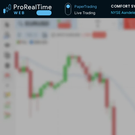
COMFORT S
PaperTrading
NYSE Aandel
Live Trading