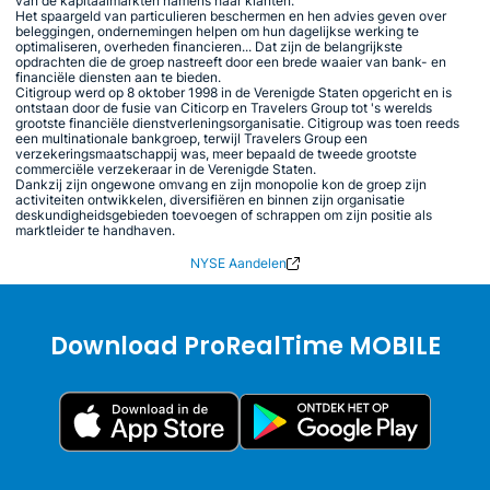
van de kapitaalmarkten namens haar klanten.
Het spaargeld van particulieren beschermen en hen advies geven over
beleggingen, ondernemingen helpen om hun dagelijkse werking te
optimaliseren, overheden financieren... Dat zijn de belangrijkste
opdrachten die de groep nastreeft door een brede waaier van bank- en
financiële diensten aan te bieden.
Citigroup werd op 8 oktober 1998 in de Verenigde Staten opgericht en is
ontstaan door de fusie van Citicorp en Travelers Group tot 's werelds
grootste financiële dienstverleningsorganisatie. Citigroup was toen reeds
een multinationale bankgroep, terwijl Travelers Group een
verzekeringsmaatschappij was, meer bepaald de tweede grootste
commerciële verzekeraar in de Verenigde Staten.
Dankzij zijn ongewone omvang en zijn monopolie kon de groep zijn
activiteiten ontwikkelen, diversifiëren en binnen zijn organisatie
deskundigheidsgebieden toevoegen of schrappen om zijn positie als
marktleider te handhaven.
NYSE Aandelen
Download ProRealTime MOBILE