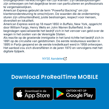
onuitgesproken verwachtingen van zijn klanten. Zijn betaaloplossingen
zijn ontworpen om het dagelijkse leven van particulieren en professionals
te vergemakkelijken.
American Express gebruikt de term "Powerful Backing" om zijn
klantenondersteuning te omschrijven. De waarden die de onderneming
sturen zijn uitmuntendheid, juiste beslissingen, respect voor mensen,
diversiteit en lokaliteit.
American Express werd op 18 maart 1850 in Buffalo, New York, opgericht
door William Fargo, Henry Wells en John Warren Butterfield. In de
begindagen specialiseerde het bedrijf zich in het vervoer van geld over de
wegen in het oosten van de Verenigde Staten.
Als reactie op de groeiende immigratie in het land richtte het bedrijf zich in
1891 op de circulatie van geldstromen. De eerste reisbureaus werden in
1895 in Parijs geopend en de eerste kredietkaart werd in 1958 ontworpen.
Het aanbod zou zich diversifiëren in de jaren 1970 en vervolgens met het
digitale tijdperk.
NYSE Aandelen
Download ProRealTime MOBILE