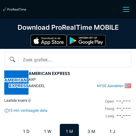
Download ProRealTime MOBILE
Zoek grafiek...
AMERICAN EXPRESS
AXP
AANDEEL
NYSE Aandelen
--,---
Laatste koers (
)
Open
--,---
Hoog
15 min vertraagde data
--,---
Laag
1 D
1 W
1 M
3 M
1 J