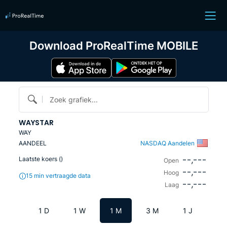
Download ProRealTime MOBILE
Zoek grafiek...
WAYSTAR
WAY
AANDEEL
NASDAQ Aandelen
--,---
Laatste koers (
)
Open
--,---
Hoog
15 min vertraagde data
--,---
Laag
1 D
1 W
1 M
3 M
1 J