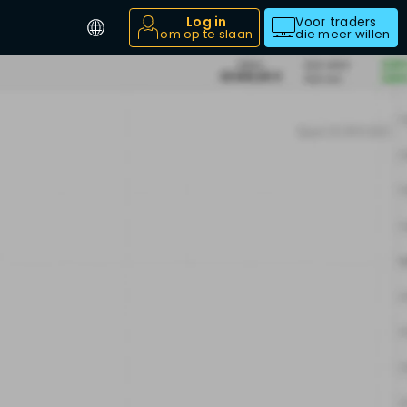
Log in
Voor traders
om op te slaan
die meer willen