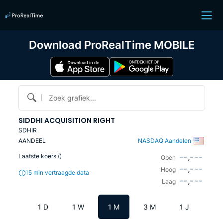
Download ProRealTime MOBILE
Zoek grafiek...
SIDDHI ACQUISITION RIGHT
SDHIR
AANDEEL
NASDAQ Aandelen
--,---
Laatste koers (
)
Open
--,---
Hoog
15 min vertraagde data
--,---
Laag
1 D
1 W
1 M
3 M
1 J