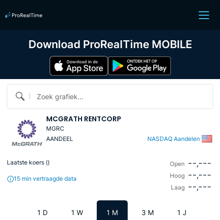
Download ProRealTime MOBILE
Zoek grafiek...
MCGRATH RENTCORP
MGRC
AANDEEL
NASDAQ Aandelen
--,---
Laatste koers (
)
Open
--,---
Hoog
15 min vertraagde data
--,---
Laag
1 D
1 W
1 M
3 M
1 J