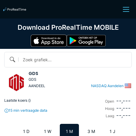
Download ProRealTime MOBILE
Zoek grafiek...
GDS
GDS
AANDEEL
NASDAQ Aandelen
--,---
Laatste koers (
)
Open
--,---
Hoog
15 min vertraagde data
--,---
Laag
1 D
1 W
1 M
3 M
1 J