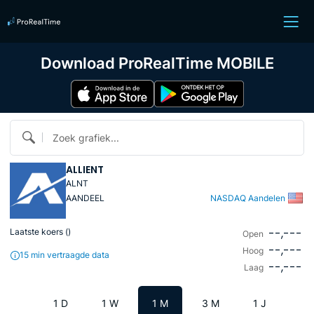
Download ProRealTime MOBILE
Zoek grafiek...
ALLIENT
ALNT
AANDEEL
NASDAQ Aandelen
--,---
Laatste koers (
)
Open
--,---
Hoog
15 min vertraagde data
--,---
Laag
1 D
1 W
1 M
3 M
1 J