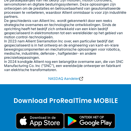
De paradepaardjes van het bedrijf zijn motoren, motion controllers,
servomotoren en digitale besturingssystemen. Deze oplossingen zijn
ontworpen om de prestaties en betrouwbaarheid van geautomatiseerde
processen te verbeteren, waardoor Allient onmisbaar is voor zijn industriële
partners.
De geschiedenis van Allient Inc. wordt gekenmerkt door een reeks
strategische overnames en technologische ontwikkelingen. Sinds de
oprichting heeft het bedrijf zich ontwikkeld van een klein bedrijf
gespecialiseerd in elektromotoren tot een wereldleider op het gebied van
motion control-technologieën.
In 2023 nam Allient Sierramotion Inc over, een particulier bedrijf dat
gespecialiseerd is in het ontwerp en de engineering van kant-en-klare
bewegingscomponenten en mechatronische oplossingen voor robotica,
medische, industriële, defensie-, halfgeleider- en andere
precisietoepassingen.
In 2024 kondigde Allient nog een belangrijke overname aan, die van SNC
Manufacturing Co. Inc ("SNC"), een wereldwijde ontwerper en fabrikant
van elektrische transformatoren.
NASDAQ Aandelen
Download ProRealTime MOBILE