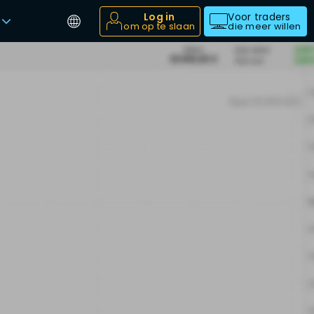
Log in
Voor traders
om op te slaan
die meer willen
,