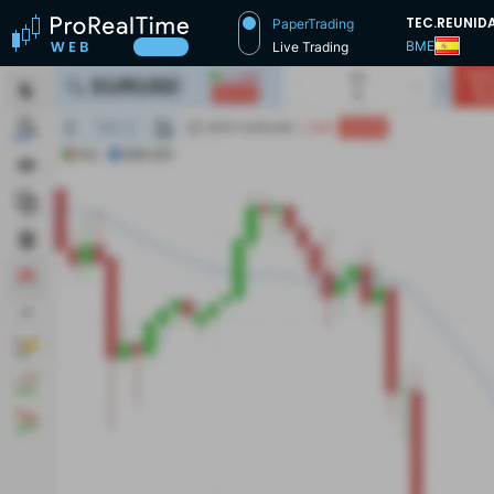
TEC.REUNID
PaperTrading
BME
Live Trading