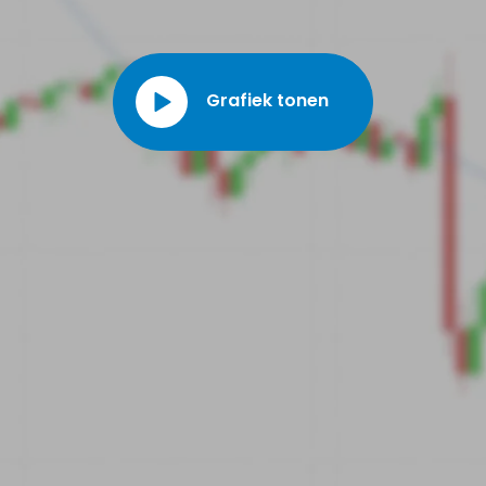
brandstofproductie om bij te dragen aan het koolstofvrij maken van de
economie.
Grafiek tonen