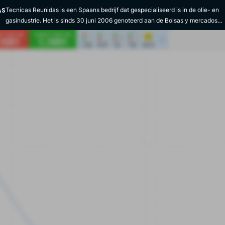
AS
Tecnicas Reunidas is een Spaans bedrijf dat gespecialiseerd is in de olie- en
gasindustrie. Het is sinds 30 juni 2006 genoteerd aan de Bolsas y mercados
españoles. De activiteiten van het concern zijn onderverdeeld in vier
segmenten: petrochemie en raffinage, energie, productie en aardgas, en
infrastructuur. Tecnicas Reunidas is actief op het gebied van engineering,
ontwerp, bouw van industriële installaties en energieopwekking in de olie- en
gassector. Als groep die actief is in de hele waardeketen, levert het bedrijf
kant-en-klare projecten in Spanje en internationaal. Het bedrijf heeft ook een
onderzoeks- en ontwikkelingsafdeling die bestaat uit laboratoria, faciliteiten
en proeffabrieken. Dit stelt ons in staat om nieuwe industriële processen en
nieuwe patenten te ontwikkelen. Het helpt ook om de economische en
technologische aspecten van bestaande industriële processen te verbeteren.
De groep maakt onder andere gebruik van technieken uit de elektrochemie en
hydrometallurgie. Het bedrijf werd in 1959 opgericht door het Amerikaanse
bedrijf The Lummus Company en enkele Spaanse zakenlieden. In 1963
specialiseerde het zich in raffinage en bouwde het zijn eerste fabriek in
Spanje. In 1968 begon Tecnicas Reunidas aan zijn eerste buitenlandse project
de bouw van een raffinaderij in Argentinië. In 1972 absorbeerde het Tecniresa
en begon het te diversifiëren en internationaal uit te breiden. Tecnicas
Reunidas is een echte expert in zijn vakgebied. Het gebruikt de meest
efficiënte technologieën, zijn knowhow en zijn fabrieken voor schone