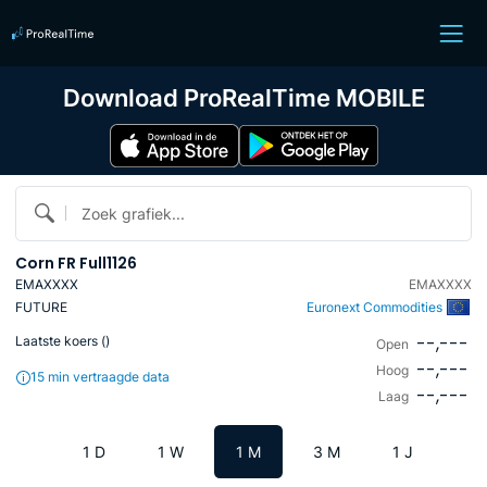
Download ProRealTime MOBILE
Zoek grafiek...
Corn FR Full1126
EMAXXXX
EMAXXXX
FUTURE
Euronext Commodities
--,---
Laatste koers (
)
Open
--,---
Hoog
15 min vertraagde data
--,---
Laag
1 D
1 W
1 M
3 M
1 J