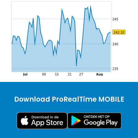
Download ProRealTime MOBILE