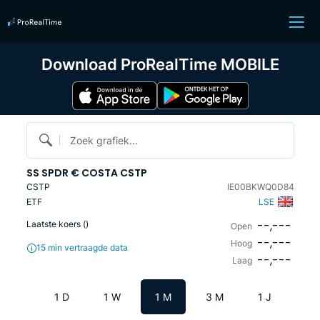
Download ProRealTime MOBILE
Zoek grafiek...
SS SPDR € COSTA CSTP
CSTP
IE00BKWQ0D84
ETF
LSE
--,---
Laatste koers (
)
Open
--,---
Hoog
15 min vertraagde data
--,---
Laag
1 D
1 W
1 M
3 M
1 J