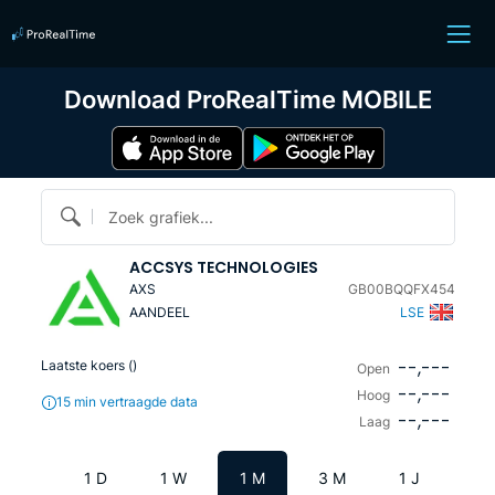
Download ProRealTime MOBILE
Zoek grafiek...
ACCSYS TECHNOLOGIES
AXS
GB00BQQFX454
AANDEEL
LSE
--,---
Laatste koers (
)
Open
--,---
Hoog
15 min vertraagde data
--,---
Laag
1 D
1 W
1 M
3 M
1 J