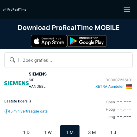
Download ProRealTime MOBILE
Zoek grafiek...
SIEMENS
SIE
DE0007236101
AANDEEL
XETRA Aandelen
--,---
Laatste koers (
)
Open
--,---
Hoog
15 min vertraagde data
--,---
Laag
1 D
1 W
1 M
3 M
1 J