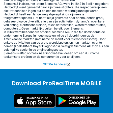
van de energiedistributie en intelligente netwerken.
Siemens & Halske, het latere Siemens AG, werd in 1847 in Berlijn opgericht.
Het bedrijf werd genoemd naar zijn twee stichters, die respectievelijk een
elektrotechnisch ingenieur en een meester-werktuigkundige waren.
Het bedrijf heeft een lange weg afgelegd sinds zijn eerste
telegraafwerkplaats. Het heeft altijd gestreefd naar aanhoudende groei,
gebaseerd op de diversificatie van zijn activiteiten: dynamo's, openbare
verlichting, elektrische treinen, televisietoestellen, waterkrachtcentrales,
computers... Geen markt lijkt buiten bereik voor Siemens.
In 1966 werd het concern officieel Siemens AG. In die tijd domineerde de
onderneming Europa in hoge mate en wilde zij doordringen op de
Amerikaanse markten (met name de markt voor microprocessoren). Door
enkele activiteiten van de grote wereldspelers op hun markten over te
nemen (zoals IBM of Bayer Diagnostics), vestigde Siemens AG zich als een
belangrijke speler in de engineeringsector.
Siemens is altijd op zoek naar innovatieve ideeën om een duurzame
toekomst te creëren en de concurrentie voor te blijven.
XETRA Aandelen
Download ProRealTime MOBILE