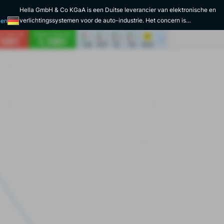
Hella GmbH & Co KGaA is een Duitse leverancier van elektronische en
verlichtingssystemen voor de auto-industrie. Het concern is
len
internationaal actief en toonaangevend op dit gebied. Het bedrijf is sinds
11 november 2014 genoteerd aan de beurs van Frankfurt. Het bedrijf
heeft zijn bedrijfsactiviteiten onderverdeeld in 3 segmenten: elektronica,
verlichting en levenscyclusoplossingen. Het segment Verlichting biedt
een breed assortiment dat het hele voertuig bestrijkt: het
passagierscompartiment, de signaallampen, de koplampen en de
achterste combinatielampen. Het segment Elektronica omvat alle
componenten die in een auto worden gebruikt: carrosserie, verlichting,
sensoren, pompen, rijhulpmiddelen en energiebeheer. In het laatste
segment Lifecycle Solutions ontwerpt, produceert en verkoopt Hella
producten voor garages en de handel in reserveonderdelen. De groep
richt zich met name op fabrikanten van machines, boten en voertuigen in
kleine series. In 1899 werd Westfälische Metall Industrie AG opgericht.
Dankzij de internationale expansie in de jaren 1960 groeide het bedrijf
snel en veranderde het zijn naam in Hella. Vanaf 1996 bleef Hella
uitbreiden in China en opkomende markten. Tegelijkertijd investeerde het
bedrijf zwaar in LED-technologieën. In 2022 werd het bedrijf
overgenomen door de Faurecia groep. De twee bedrijven werken samen
onder het merk Forvia, dat 's werelds 7e grootste fabrikant van auto-