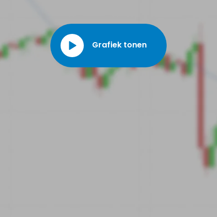
onderdelen wordt. Hun strategie is nu om een verbeterde reeks producte
aan te bieden die gericht zijn op elektrische voertuigen.
Grafiek tonen