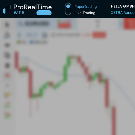
HELLA GMBH
PaperTrading
XETRA Aande
Live Trading