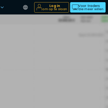
Log in
Voor traders
om op te slaan
die meer willen