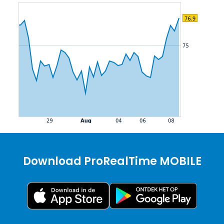
Download ProRealTime MOBILE