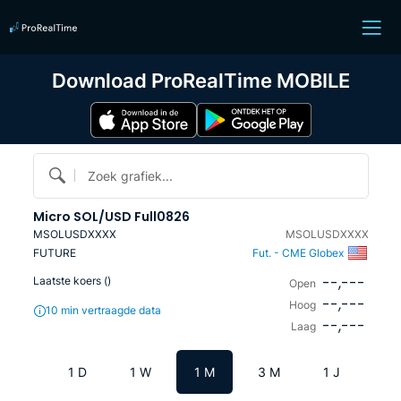
Download ProRealTime MOBILE
Zoek grafiek...
Micro SOL/USD Full0826
MSOLUSDXXXX
MSOLUSDXXXX
FUTURE
Fut. - CME Globex
--,---
Laatste koers (
)
Open
--,---
Hoog
10 min vertraagde data
--,---
Laag
1 D
1 W
1 M
3 M
1 J