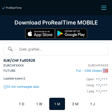
Download ProRealTime MOBILE
Zoek grafiek...
EUR/CHF Full0926
EURCHFXXXX
EURCHFXXXX
FUTURE
Fut. - CME Globex
--,---
Laatste koers (
)
Open
--,---
Hoog
10 min vertraagde data
--,---
Laag
1 D
1 W
1 M
3 M
1 J