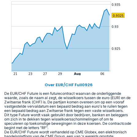
Over EUR/CHF Full0926
De EUR/CHF Future is een futurecontract waarvan de onderliggende
waarde, zoals de naam al zegt, de wisselkoers tussen de euro (EUR) en de
Zwitserse frank (CHF) is. De partijen komen overeen om op een vooraf
vastgestelde vervaldatum een bepaald bedrag aan euro's te ruilen tegen
een bepaald bedrag aan Zwitserse frank tegen een vaste wisselkoers.
Dit type Future wordt vaak gebruikt door bedrijven, banken en beleggers
om zich in te dekken tegen wisselkoersschommelingen of om te
speculeren op toekomstige bewegingen in deze koersen. De contractcode
begint met de letters "RF".
De EUR/CHF Future wordt verhandeld op CME Globex, een elektronisch
handelsplatform van de CME Group, een van 's werelds grootste