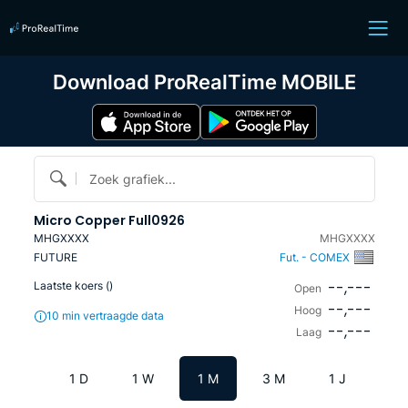
Download ProRealTime MOBILE
Zoek grafiek...
Micro Copper Full0926
MHGXXXX
MHGXXXX
FUTURE
Fut. - COMEX
--,---
Laatste koers (
)
Open
--,---
Hoog
10 min vertraagde data
--,---
Laag
1 D
1 W
1 M
3 M
1 J