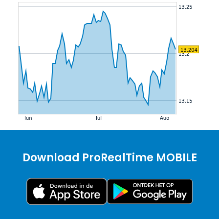
Download ProRealTime MOBILE