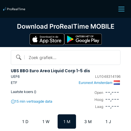
Download ProRealTime MOBILE
Zoek grafiek...
UBS BBG Euro Area Liquid Corp 1-5 dis
UEF6
LU1048314196
ETF
Euronext Amsterdam
--,---
Laatste koers (
)
Open
--,---
Hoog
15 min vertraagde data
--,---
Laag
1 D
1 W
1 M
3 M
1 J