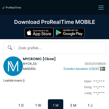
Download ProRealTime MOBILE
Zoek grafiek...
MYCRONIC [Cboe]
MYCR_SS
SE0025158629
AANDEEL
Zweden Aandelen (CBOE)
--,---
Laatste koers (
)
Open
--,---
Hoog
--,---
Laag
1 D
1 W
1 M
3 M
1 J