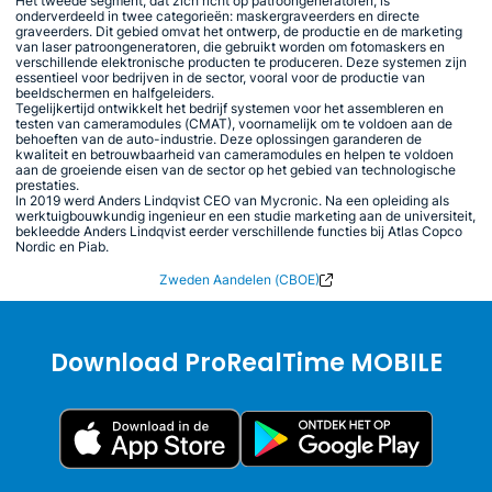
Het tweede segment, dat zich richt op patroongeneratoren, is
onderverdeeld in twee categorieën: maskergraveerders en directe
graveerders. Dit gebied omvat het ontwerp, de productie en de marketing
van laser patroongeneratoren, die gebruikt worden om fotomaskers en
verschillende elektronische producten te produceren. Deze systemen zijn
essentieel voor bedrijven in de sector, vooral voor de productie van
beeldschermen en halfgeleiders.
Tegelijkertijd ontwikkelt het bedrijf systemen voor het assembleren en
testen van cameramodules (CMAT), voornamelijk om te voldoen aan de
behoeften van de auto-industrie. Deze oplossingen garanderen de
kwaliteit en betrouwbaarheid van cameramodules en helpen te voldoen
aan de groeiende eisen van de sector op het gebied van technologische
prestaties.
In 2019 werd Anders Lindqvist CEO van Mycronic. Na een opleiding als
werktuigbouwkundig ingenieur en een studie marketing aan de universiteit,
bekleedde Anders Lindqvist eerder verschillende functies bij Atlas Copco
Nordic en Piab.
Zweden Aandelen (CBOE)
Download ProRealTime MOBILE