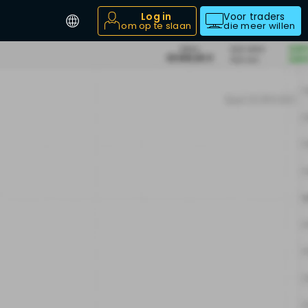
Log in
Voor traders
om op te slaan
die meer willen