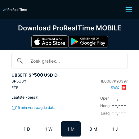
Download ProRealTime MOBILE
Zoek grafiek...
UBSETF SP500 USD D
SP5USY
IE00B7K93397
ETF
SWX
--,---
Laatste koers (
)
Open
--,---
Hoog
15 min vertraagde data
--,---
Laag
1 D
1 W
1 M
3 M
1 J