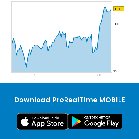
Download ProRealTime MOBILE