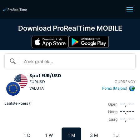
Download ProRealTime MOBILE
Zoek grafiek...
Spot EUR/USD
EURUSD
CURRENCY
VALUTA
Forex (Majors)
--,---
Laatste koers (
)
Open
--,---
Hoog
--,---
Laag
1 D
1 W
1 M
3 M
1 J