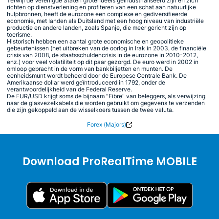
Terwijl de Verenigde Staten grotendeels geïndustrialiseerd zijn en zich
richten op dienstverlening en profiteren van een schat aan natuurlijke
hulpbronnen, heeft de eurozone een complexe en gediversifieerde
economie, met landen als Duitsland met een hoog niveau van industriële
productie en andere landen, zoals Spanje, die meer gericht zijn op
toerisme.
Historisch hebben een aantal grote economische en geopolitieke
gebeurtenissen (het uitbreken van de oorlog in Irak in 2003, de financiële
crisis van 2008, de staatsschuldencrisis in de eurozone in 2010-2012,
enz.) voor veel volatiliteit op dit paar gezorgd. De euro werd in 2002 in
omloop gebracht in de vorm van bankbiljetten en munten. De
eenheidsmunt wordt beheerd door de Europese Centrale Bank. De
Amerikaanse dollar werd geïntroduceerd in 1792, onder de
verantwoordelijkheid van de Federal Reserve.
De EUR/USD krijgt soms de bijnaam "Fibre" van beleggers, als verwijzing
naar de glasvezelkabels die worden gebruikt om gegevens te verzenden
die zijn gekoppeld aan de wisselkoers tussen de twee valuta.
Forex (Majors)
Download ProRealTime MOBILE