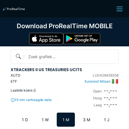
Download ProRealTime MOBILE
Zoek grafiek...
XTRACKERS II US TREASURIES UCITS
XUTD
LU0429459356
ETF
Euronext Milaan
--,---
Laatste koers (
)
Open
--,---
Hoog
15 min vertraagde data
--,---
Laag
1 D
1 W
1 M
3 M
1 J