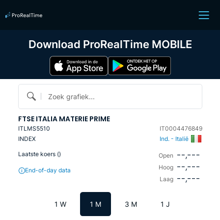
Download ProRealTime MOBILE
Zoek grafiek...
FTSE ITALIA MATERIE PRIME
ITLMS5510
IT0004476849
INDEX
Ind. - Italië
--,---
Laatste koers (
)
Open
--,---
Hoog
End-of-day data
--,---
Laag
1 W
1 M
3 M
1 J