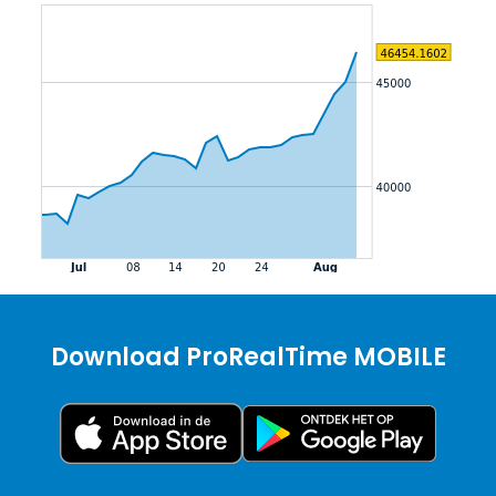
Download ProRealTime MOBILE