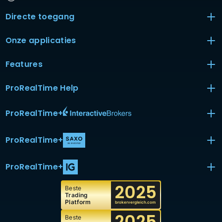
Directe toegang
Onze applicaties
Features
ProRealTime Help
ProRealTime
+
ProRealTime
+
ProRealTime
+
2025
Beste
Trading
Platform
brokervergleich.com
2025
Beste