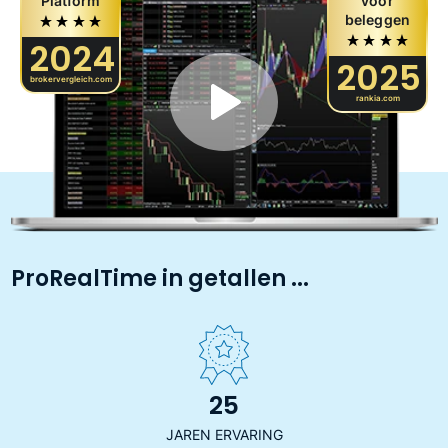
Platform
voor
beleggen
2024
2025
brokervergleich.com
rankia.com
ProRealTime in getallen ...
25
JAREN ERVARING