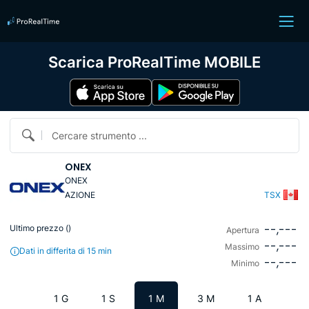
Scarica ProRealTime MOBILE
Cercare strumento ...
ONEX
ONEX
AZIONE
TSX
--,---
Ultimo prezzo (
)
Apertura
--,---
Massimo
Dati in differita di 15 min
--,---
Minimo
1 G
1 S
1 M
3 M
1 A