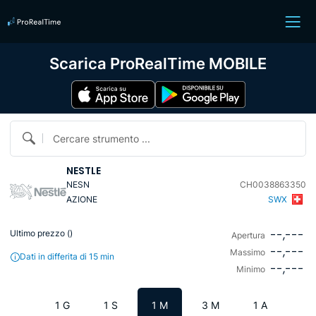
Scarica ProRealTime MOBILE
Cercare strumento ...
NESTLE
NESN
CH0038863350
AZIONE
SWX
--,---
Ultimo prezzo (
)
Apertura
--,---
Massimo
Dati in differita di 15 min
--,---
Minimo
1 G
1 S
1 M
3 M
1 A