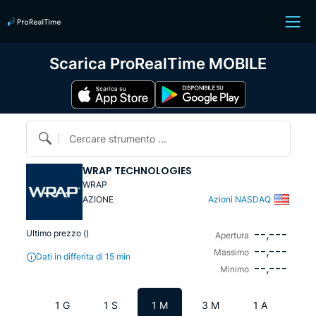
Scarica ProRealTime MOBILE
Cercare strumento ...
WRAP TECHNOLOGIES
WRAP
AZIONE
Azioni NASDAQ
--,---
Ultimo prezzo (
)
Apertura
--,---
Massimo
Dati in differita di 15 min
--,---
Minimo
1 G
1 S
1 M
3 M
1 A