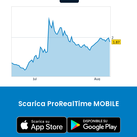
Scarica ProRealTime MOBILE