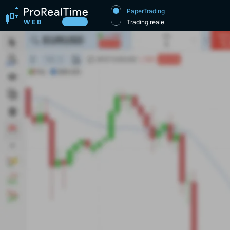
PaperTrading
Trading reale