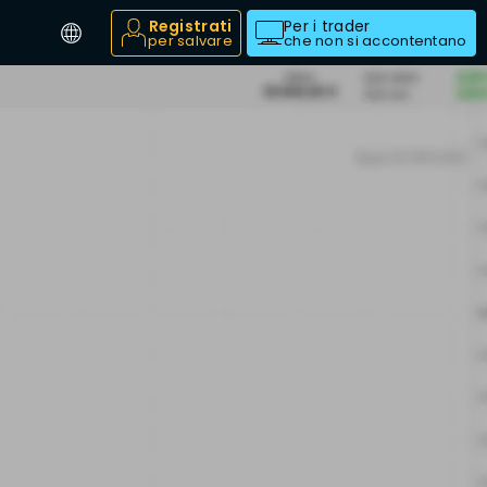
Registrati
Per i trader
per salvare
che non si accontentano