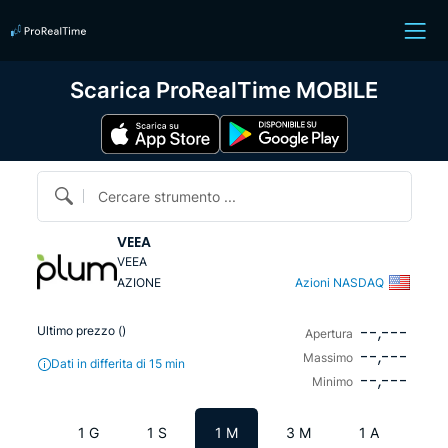
Scarica ProRealTime MOBILE
Cercare strumento ...
VEEA
VEEA
AZIONE
Azioni NASDAQ
--,---
Ultimo prezzo (
)
Apertura
--,---
Massimo
Dati in differita di 15 min
--,---
Minimo
1 G
1 S
1 M
3 M
1 A