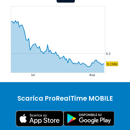
Scarica ProRealTime MOBILE