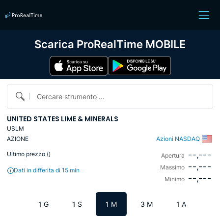
Scarica ProRealTime MOBILE
Cercare strumento ...
UNITED STATES LIME & MINERALS
USLM
AZIONE
Azioni NASDAQ
--,---
Ultimo prezzo (
)
Apertura
--,---
Massimo
Dati in differita di 15 min
--,---
Minimo
1 G
1 S
1 M
3 M
1 A