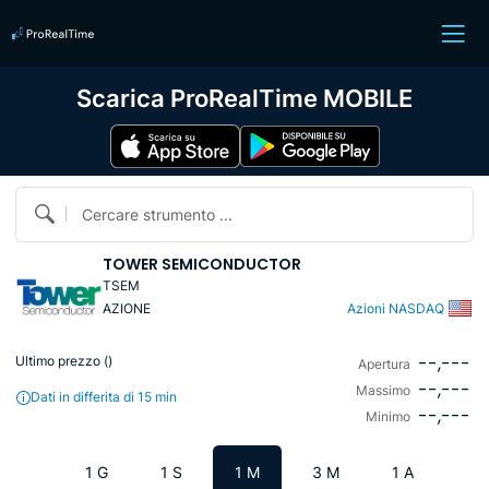
Scarica ProRealTime MOBILE
Cercare strumento ...
TOWER SEMICONDUCTOR
TSEM
AZIONE
Azioni NASDAQ
--,---
Ultimo prezzo (
)
Apertura
--,---
Massimo
Dati in differita di 15 min
--,---
Minimo
1 G
1 S
1 M
3 M
1 A