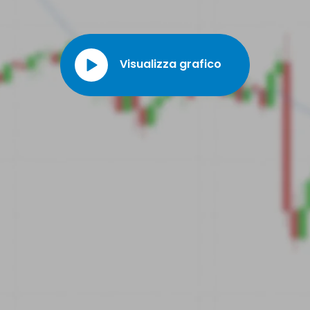
Visualizza grafico