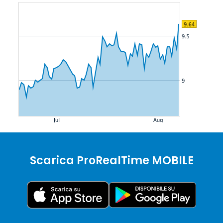
Scarica ProRealTime MOBILE