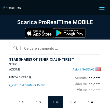
Scarica ProRealTime MOBILE
Cercare strumento ...
STAR SHARES OF BENEFICIAL INTEREST
STHO
AZIONE
Azioni NASDAQ
--,---
Ultimo prezzo (
)
Apertura
--,---
Massimo
Dati in differita di 15 min
--,---
Minimo
1 G
1 S
1 M
3 M
1 A