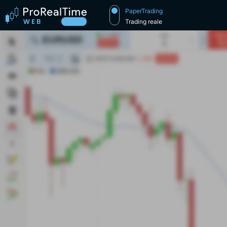
PaperTrading
Trading reale