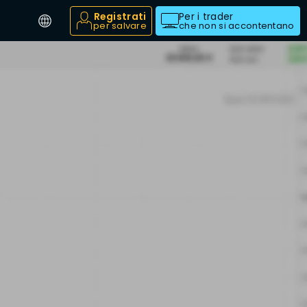
Registrati
Per i trader
per salvare
che non si accontentano